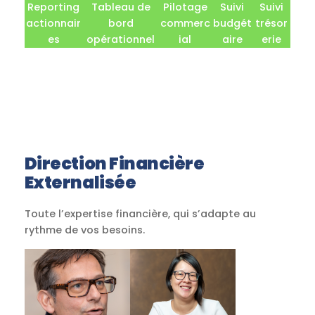
Reporting
Tableau de
Pilotage
Suivi
Suivi
actionnair
bord
commerc
budgét
trésor
es
opérationnel
ial
aire
erie
Direction Financière
Externalisée
Toute l’expertise financière, qui s’adapte au
rythme de vos besoins.