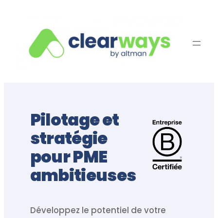
Aller
au
contenu
Pilotage et
stratégie
pour PME
ambitieuses
Développez le potentiel de votre