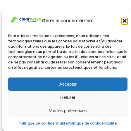
Gérer le consentement
clearways est une marque d’
Altman Partners
Pour offrir les meilleures expériences, nous utilisons des
35, boulevard de Bonne Nouvelle
technologies telles que les cookies pour stocker et/ou accéder
75002 Paris
aux informations des appareils. Le fait de consentir à ces
technologies nous permettra de traiter des données telles que le
793 592 031 R.C.S. Paris
comportement de navigation ou les ID uniques sur ce site. Le fait
SAS au capital de 150 000 €
de ne pas consentir ou de retirer son consentement peut avoir
un effet négatif sur certaines caractéristiques et fonctions.
Mentions légales
Accepter
Politique de confidentialité
Refuser
Voir les préférences
Politique de confidentialité
Politique de confidentialité